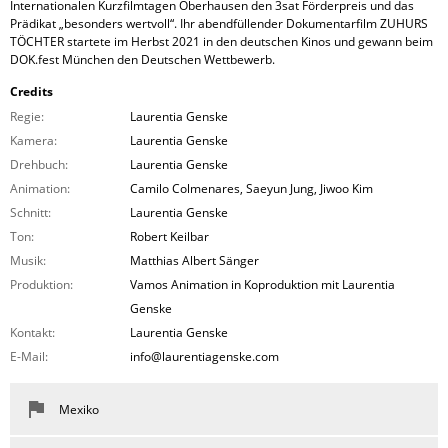
Internationalen Kurzfilmtagen Oberhausen den 3sat Förderpreis und das
Prädikat „besonders wertvoll“. Ihr abendfüllender Dokumentarfilm ZUHURS
TÖCHTER startete im Herbst 2021 in den deutschen Kinos und gewann beim
DOK.fest München den Deutschen Wettbewerb.
Credits
Regie:
Laurentia Genske
Kamera:
Laurentia Genske
Drehbuch:
Laurentia Genske
Animation:
Camilo Colmenares, Saeyun Jung, Jiwoo Kim
Schnitt:
Laurentia Genske
Ton:
Robert Keilbar
Musik:
Matthias Albert Sänger
Produktion:
Vamos Animation in Koproduktion mit Laurentia
Genske
Kontakt:
Laurentia Genske
E-Mail:
info@laurentiagenske.com
Mexiko