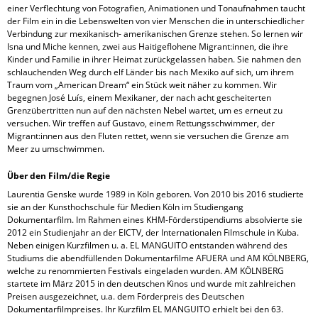
einer Verflechtung von Fotografien, Animationen und Tonaufnahmen taucht
der Film ein in die Lebenswelten von vier Menschen die in unterschiedlicher
Verbindung zur mexikanisch- amerikanischen Grenze stehen. So lernen wir
Isna und Miche kennen, zwei aus Haitigeflohene Migrant:innen, die ihre
Kinder und Familie in ihrer Heimat zurückgelassen haben. Sie nahmen den
schlauchenden Weg durch elf Länder bis nach Mexiko auf sich, um ihrem
Traum vom „American Dream“ ein Stück weit näher zu kommen. Wir
begegnen José Luís, einem Mexikaner, der nach acht gescheiterten
Grenzübertritten nun auf den nächsten Nebel wartet, um es erneut zu
versuchen. Wir treffen auf Gustavo, einem Rettungsschwimmer, der
Migrant:innen aus den Fluten rettet, wenn sie versuchen die Grenze am
Meer zu umschwimmen.
Über den Film/die Regie
Laurentia Genske wurde 1989 in Köln geboren. Von 2010 bis 2016 studierte
sie an der Kunsthochschule für Medien Köln im Studiengang
Dokumentarfilm. Im Rahmen eines KHM-Förderstipendiums absolvierte sie
2012 ein Studienjahr an der EICTV, der Internationalen Filmschule in Kuba.
Neben einigen Kurzfilmen u. a. EL MANGUITO entstanden während des
Studiums die abendfüllenden Dokumentarfilme AFUERA und AM KÖLNBERG,
welche zu renommierten Festivals eingeladen wurden. AM KÖLNBERG
startete im März 2015 in den deutschen Kinos und wurde mit zahlreichen
Preisen ausgezeichnet, u.a. dem Förderpreis des Deutschen
Dokumentarfilmpreises. Ihr Kurzfilm EL MANGUITO erhielt bei den 63.