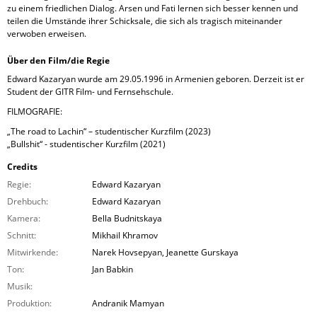
zu einem friedlichen Dialog. Arsen und Fati lernen sich besser kennen und
teilen die Umstände ihrer Schicksale, die sich als tragisch miteinander
verwoben erweisen.
Über den Film/die Regie
Edward Kazaryan wurde am 29.05.1996 in Armenien geboren. Derzeit ist er
Student der GITR Film- und Fernsehschule.
FILMOGRAFIE:
„The road to Lachin“ – studentischer Kurzfilm (2023)
„Bullshit“ - studentischer Kurzfilm (2021)
Credits
Regie:
Edward Kazaryan
Drehbuch:
Edward Kazaryan
Kamera:
Bella Budnitskaya
Schnitt:
Mikhail Khramov
Mitwirkende:
Narek Hovsepyan, Jeanette Gurskaya
Ton:
Jan Babkin
Musik:
Produktion:
Andranik Mamyan