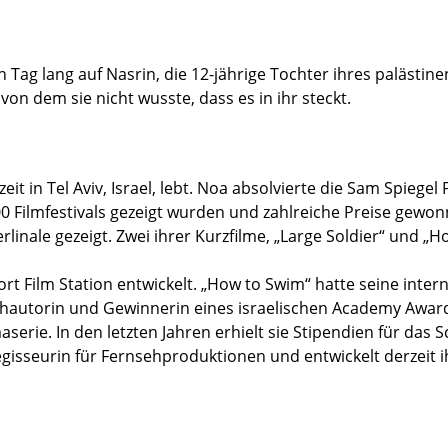
 Tag lang auf Nasrin, die 12-jährige Tochter ihres palästi
n dem sie nicht wusste, dass es in ihr steckt.
t in Tel Aviv, Israel, lebt. Noa absolvierte die Sam Spiegel
0 Filmfestivals gezeigt wurden und zahlreiche Preise gewon
linale gezeigt. Zwei ihrer Kurzfilme, „Large Soldier“ und 
ort Film Station entwickelt. „How to Swim“ hatte seine int
ehautorin und Gewinnerin eines israelischen Academy Award
serie. In den letzten Jahren erhielt sie Stipendien für da
isseurin für Fernsehproduktionen und entwickelt derzeit ih