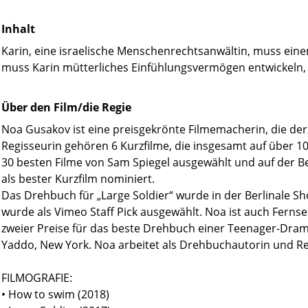
Inhalt
Karin, eine israelische Menschenrechtsanwältin, muss einen
muss Karin mütterliches Einfühlungsvermögen entwickeln, vo
Über den Film/die Regie
Noa Gusakov ist eine preisgekrönte Filmemacherin, die derzei
Regisseurin gehören 6 Kurzfilme, die insgesamt auf über 10
30 besten Filme von Sam Spiegel ausgewählt und auf der Ber
als bester Kurzfilm nominiert.
Das Drehbuch für „Large Soldier“ wurde in der Berlinale Sh
wurde als Vimeo Staff Pick ausgewählt. Noa ist auch Ferns
zweier Preise für das beste Drehbuch einer Teenager-Drama
Yaddo, New York. Noa arbeitet als Drehbuchautorin und Reg
FILMOGRAFIE:
• How to swim (2018)