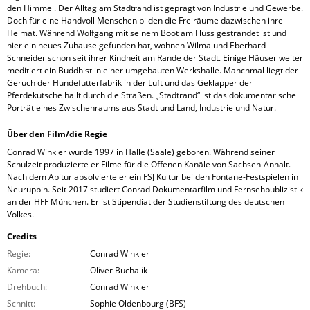
den Himmel. Der Alltag am Stadtrand ist geprägt von Industrie und Gewerbe.
Doch für eine Handvoll Menschen bilden die Freiräume dazwischen ihre
Heimat. Während Wolfgang mit seinem Boot am Fluss gestrandet ist und
hier ein neues Zuhause gefunden hat, wohnen Wilma und Eberhard
Schneider schon seit ihrer Kindheit am Rande der Stadt. Einige Häuser weiter
meditiert ein Buddhist in einer umgebauten Werkshalle. Manchmal liegt der
Geruch der Hundefutterfabrik in der Luft und das Geklapper der
Pferdekutsche hallt durch die Straßen. „Stadtrand“ ist das dokumentarische
Porträt eines Zwischenraums aus Stadt und Land, Industrie und Natur.
Über den Film/die Regie
Conrad Winkler wurde 1997 in Halle (Saale) geboren. Während seiner
Schulzeit produzierte er Filme für die Offenen Kanäle von Sachsen-Anhalt.
Nach dem Abitur absolvierte er ein FSJ Kultur bei den Fontane-Festspielen in
Neuruppin. Seit 2017 studiert Conrad Dokumentarfilm und Fernsehpublizistik
an der HFF München. Er ist Stipendiat der Studienstiftung des deutschen
Volkes.
Credits
Regie:
Conrad Winkler
Kamera:
Oliver Buchalik
Drehbuch:
Conrad Winkler
Schnitt:
Sophie Oldenbourg (BFS)