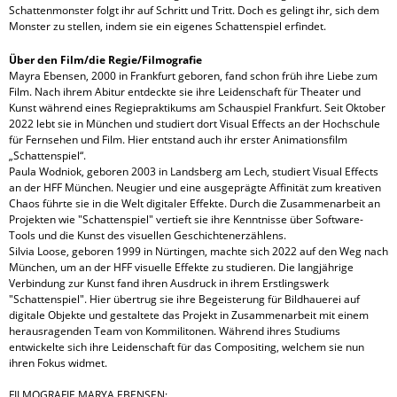
Schattenmonster folgt ihr auf Schritt und Tritt. Doch es gelingt ihr, sich dem
Monster zu stellen, indem sie ein eigenes Schattenspiel erfindet.
Über den Film/die Regie/Filmografie
Mayra Ebensen, 2000 in Frankfurt geboren, fand schon früh ihre Liebe zum
Film. Nach ihrem Abitur entdeckte sie ihre Leidenschaft für Theater und
Kunst während eines Regiepraktikums am Schauspiel Frankfurt. Seit Oktober
2022 lebt sie in München und studiert dort Visual Effects an der Hochschule
für Fernsehen und Film. Hier entstand auch ihr erster Animationsfilm
„Schattenspiel“.
Paula Wodniok, geboren 2003 in Landsberg am Lech, studiert Visual Effects
an der HFF München. Neugier und eine ausgeprägte Affinität zum kreativen
Chaos führte sie in die Welt digitaler Effekte. Durch die Zusammenarbeit an
Projekten wie "Schattenspiel" vertieft sie ihre Kenntnisse über Software-
Tools und die Kunst des visuellen Geschichtenerzählens.
Silvia Loose, geboren 1999 in Nürtingen, machte sich 2022 auf den Weg nach
München, um an der HFF visuelle Effekte zu studieren. Die langjährige
Verbindung zur Kunst fand ihren Ausdruck in ihrem Erstlingswerk
"Schattenspiel". Hier übertrug sie ihre Begeisterung für Bildhauerei auf
digitale Objekte und gestaltete das Projekt in Zusammenarbeit mit einem
herausragenden Team von Kommilitonen. Während ihres Studiums
entwickelte sich ihre Leidenschaft für das Compositing, welchem sie nun
ihren Fokus widmet.
FILMOGRAFIE MARYA EBENSEN: