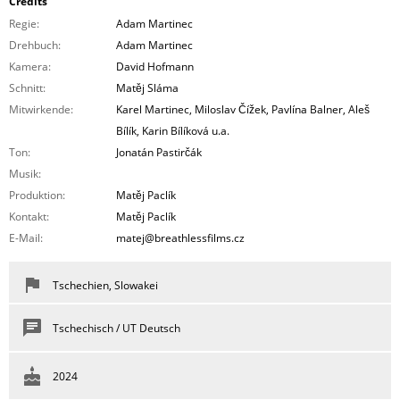
Credits
Regie:
Adam Martinec
Drehbuch:
Adam Martinec
Kamera:
David Hofmann
Schnitt:
Matěj Sláma
Mitwirkende:
Karel Martinec, Miloslav Čížek, Pavlína Balner, Aleš
Bílík, Karin Bílíková u.a.
Ton:
Jonatán Pastirčák
Musik:
Produktion:
Matěj Paclík
Kontakt:
Matěj Paclík
E-Mail:
matej@breathlessfilms.cz
Tschechien, Slowakei
Tschechisch / UT Deutsch
2024