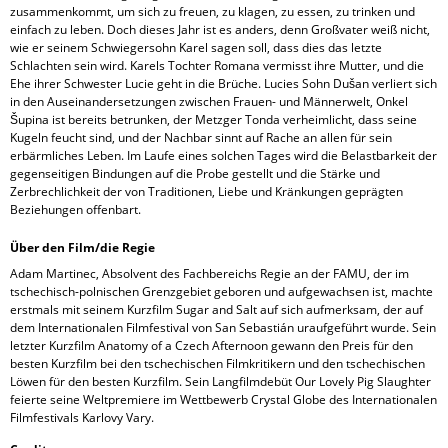
zusammenkommt, um sich zu freuen, zu klagen, zu essen, zu trinken und
einfach zu leben. Doch dieses Jahr ist es anders, denn Großvater weiß nicht,
wie er seinem Schwiegersohn Karel sagen soll, dass dies das letzte
Schlachten sein wird. Karels Tochter Romana vermisst ihre Mutter, und die
Ehe ihrer Schwester Lucie geht in die Brüche. Lucies Sohn Dušan verliert sich
in den Auseinandersetzungen zwischen Frauen- und Männerwelt, Onkel
Šupina ist bereits betrunken, der Metzger Tonda verheimlicht, dass seine
Kugeln feucht sind, und der Nachbar sinnt auf Rache an allen für sein
erbärmliches Leben. Im Laufe eines solchen Tages wird die Belastbarkeit der
gegenseitigen Bindungen auf die Probe gestellt und die Stärke und
Zerbrechlichkeit der von Traditionen, Liebe und Kränkungen geprägten
Beziehungen offenbart.
Über den Film/die Regie
Adam Martinec, Absolvent des Fachbereichs Regie an der FAMU, der im
tschechisch-polnischen Grenzgebiet geboren und aufgewachsen ist, machte
erstmals mit seinem Kurzfilm Sugar and Salt auf sich aufmerksam, der auf
dem Internationalen Filmfestival von San Sebastián uraufgeführt wurde. Sein
letzter Kurzfilm Anatomy of a Czech Afternoon gewann den Preis für den
besten Kurzfilm bei den tschechischen Filmkritikern und den tschechischen
Löwen für den besten Kurzfilm. Sein Langfilmdebüt Our Lovely Pig Slaughter
feierte seine Weltpremiere im Wettbewerb Crystal Globe des Internationalen
Filmfestivals Karlovy Vary.