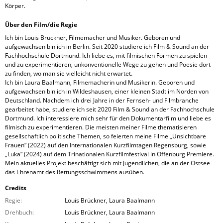
Körper.
Über den Film/die Regie
Ich bin Louis Brückner, Filmemacher und Musiker. Geboren und
aufgewachsen bin ich in Berlin. Seit 2020 studiere ich Film & Sound an der
Fachhochschule Dortmund. Ich liebe es, mit filmischen Formen zu spielen
und zu experimentieren, unkonventionelle Wege zu gehen und Poesie dort
zu finden, wo man sie vielleicht nicht erwartet.
Ich bin Laura Baalmann, Filmemacherin und Musikerin. Geboren und
aufgewachsen bin ich in Wildeshausen, einer kleinen Stadt im Norden von
Deutschland. Nachdem ich drei Jahre in der Fernseh- und Filmbranche
gearbeitet habe, studiere ich seit 2020 Film & Sound an der Fachhochschule
Dortmund. Ich interessiere mich sehr für den Dokumentarfilm und liebe es
filmisch zu experimentieren. Die meisten meiner Filme thematisieren
gesellschaftlich politische Themen, so feierten meine Filme „Unsichtbare
Frauen“ (2022) auf den Internationalen Kurzfilmtagen Regensburg, sowie
„Luka“ (2024) auf dem Trinationalen Kurzfilmfestival in Offenburg Premiere.
Mein aktuelles Projekt beschäftigt sich mit Jugendlichen, die an der Ostsee
das Ehrenamt des Rettungsschwimmens ausüben.
Credits
Regie:
Louis Brückner, Laura Baalmann
Drehbuch:
Louis Brückner, Laura Baalmann