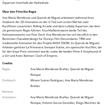
Aquarium innerhalb der Kathedrale.
Über den Film/die Regie
Ana María Mendicote und Queralt de Miguel arbeiteten während ihres
Studiums der 2D-Animation an der U-Tad zum ersten Mal bei zwei
Kurzfilmen zusammen: Rolling Arcade und dann Lullaby Aquarium, bei dem
sie gemeinsam Regie führten. Anschließend waren beide Teil des
Animationsteams von Poor Devil. Ana Mendicote hat sich beruflich in den
Bereichen Charakterdesign für Disneys Film Descendants: TRW und
traditionelle Animation für das Projekt KAISA SNOW. Zu Queralt de Miguels
Arbeiten gehören La Primavera Siempre Vuelve, ein spanischer Kurzfilm, der
für den Goya-Preis nominiert wurde, sowie die beiden Filme A Greyhound of
a Girl und Aztec Batman: Clash of Empires.
Credits
Regie:
Ana María Mendicote Brañas, Queralt de Miguel
Rosique
Drehbuch:
Míriam Suárez Rodríguez, Ana María Mendicote
Brañas
Kamera:
Animation:
Ana María Mendicote Brañas, Queralt de Miguel
Rosique, Antonio García González, Diego Martínez de