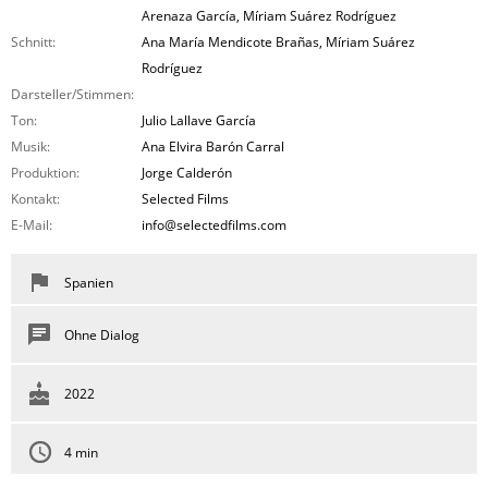
Arenaza García, Míriam Suárez Rodríguez
Schnitt:
Ana María Mendicote Brañas, Míriam Suárez
Rodríguez
Darsteller/Stimmen:
Ton:
Julio Lallave García
Musik:
Ana Elvira Barón Carral
Produktion:
Jorge Calderón
Kontakt:
Selected Films
E-Mail:
info@selectedfilms.com
Spanien
Ohne Dialog
2022
4 min