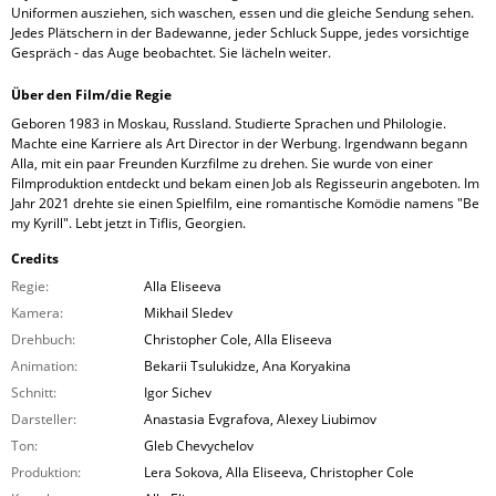
Uniformen ausziehen, sich waschen, essen und die gleiche Sendung sehen.
Jedes Plätschern in der Badewanne, jeder Schluck Suppe, jedes vorsichtige
Gespräch - das Auge beobachtet. Sie lächeln weiter.
Über den Film/die Regie
Geboren 1983 in Moskau, Russland. Studierte Sprachen und Philologie.
Machte eine Karriere als Art Director in der Werbung. Irgendwann begann
Alla, mit ein paar Freunden Kurzfilme zu drehen. Sie wurde von einer
Filmproduktion entdeckt und bekam einen Job als Regisseurin angeboten. Im
Jahr 2021 drehte sie einen Spielfilm, eine romantische Komödie namens "Be
my Kyrill". Lebt jetzt in Tiflis, Georgien.
Credits
Regie:
Alla Eliseeva
Kamera:
Mikhail Sledev
Drehbuch:
Christopher Cole, Alla Eliseeva
Animation:
Bekarii Tsulukidze, Ana Koryakina
Schnitt:
Igor Sichev
Darsteller:
Anastasia Evgrafova, Alexey Liubimov
Ton:
Gleb Chevychelov
Produktion:
Lera Sokova, Alla Eliseeva, Christopher Cole