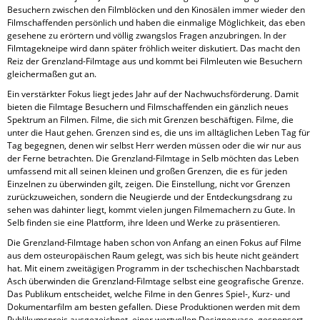
Besuchern zwischen den Filmblöcken und den Kinosälen immer wieder den
Filmschaffenden persönlich und haben die einmalige Möglichkeit, das eben
gesehene zu erörtern und völlig zwangslos Fragen anzubringen. In der
Filmtagekneipe wird dann später fröhlich weiter diskutiert. Das macht den
Reiz der Grenzland-Filmtage aus und kommt bei Filmleuten wie Besuchern
gleichermaßen gut an.
Ein verstärkter Fokus liegt jedes Jahr auf der Nachwuchsförderung. Damit
bieten die Filmtage Besuchern und Filmschaffenden ein gänzlich neues
Spektrum an Filmen. Filme, die sich mit Grenzen beschäftigen. Filme, die
unter die Haut gehen. Grenzen sind es, die uns im alltäglichen Leben Tag für
Tag begegnen, denen wir selbst Herr werden müssen oder die wir nur aus
der Ferne betrachten. Die Grenzland-Filmtage in Selb möchten das Leben
umfassend mit all seinen kleinen und großen Grenzen, die es für jeden
Einzelnen zu überwinden gilt, zeigen. Die Einstellung, nicht vor Grenzen
zurückzuweichen, sondern die Neugierde und der Entdeckungsdrang zu
sehen was dahinter liegt, kommt vielen jungen Filmemachern zu Gute. In
Selb finden sie eine Plattform, ihre Ideen und Werke zu präsentieren.
Die Grenzland-Filmtage haben schon von Anfang an einen Fokus auf Filme
aus dem osteuropäischen Raum gelegt, was sich bis heute nicht geändert
hat. Mit einem zweitägigen Programm in der tschechischen Nachbarstadt
Asch überwinden die Grenzland-Filmtage selbst eine geografische Grenze.
Das Publikum entscheidet, welche Filme in den Genres Spiel-, Kurz- und
Dokumentarfilm am besten gefallen. Diese Produktionen werden mit dem
Publikumspreis ausgezeichnet, einer wertvollen Designervase, gesponsert